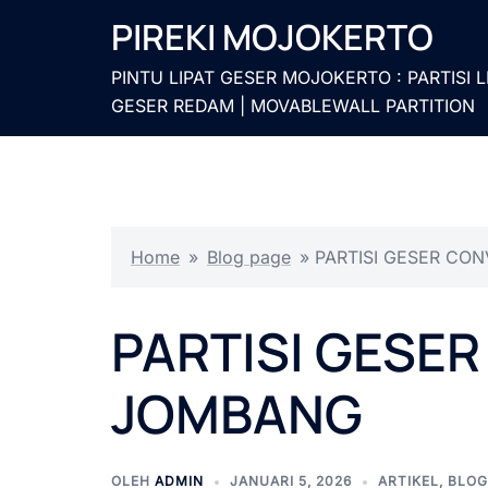
Langsung
PIREKI MOJOKERTO
ke
isi
PINTU LIPAT GESER MOJOKERTO : PARTISI L
GESER REDAM | MOVABLEWALL PARTITION
Home
»
Blog page
»
PARTISI GESER CO
PARTISI GESE
JOMBANG
OLEH
ADMIN
JANUARI 5, 2026
ARTIKEL
,
BLOG