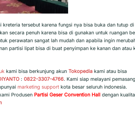
kreteria tersebut karena fungsi nya bisa buka dan tutup di
 kan secara penuh karena bisa di gunakan untuk ruangan be
ntuk perawatan sangat lah mudah dan apabila ingin meruba
an partisi lipat bisa di buat penyimpan ke kanan dan atau 
uk
kami bisa berkunjung akun
Tokopedia
kami atau bisa
DIYANTO
:
0822-3307-4766
. Kami siap melayani pemasan
empunyai
marketing support
kota besar seluruh indonesia.
 kami Produsen
Partisi Geser Convention Hall
dengan kualit
m