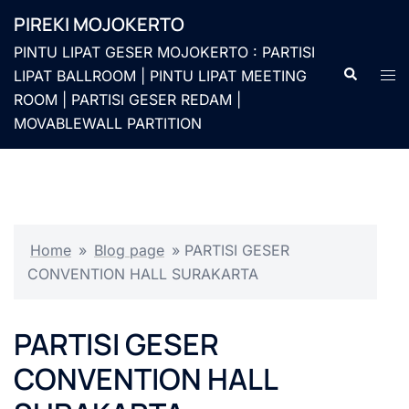
Langsung
PIREKI MOJOKERTO
ke
PINTU LIPAT GESER MOJOKERTO : PARTISI
isi
Cari
Men
LIPAT BALLROOM | PINTU LIPAT MEETING
togg
ROOM | PARTISI GESER REDAM |
MOVABLEWALL PARTITION
Home
»
Blog page
»
PARTISI GESER
CONVENTION HALL SURAKARTA
PARTISI GESER
CONVENTION HALL