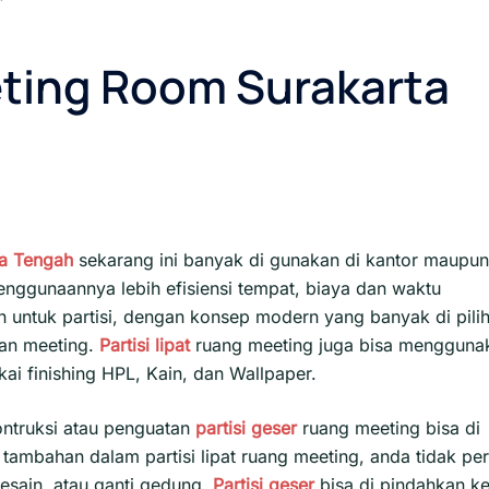
eting Room Surakarta
a Tengah
sekarang ini banyak di gunakan di kantor maupun
nggunaannya lebih efisiensi tempat, biaya dan waktu
n untuk partisi, dengan konsep modern yang banyak di pili
gan meeting.
Partisi lipat
ruang meeting juga bisa mengguna
i finishing HPL, Kain, dan Wallpaper.
ntruksi atau penguatan
partisi geser
ruang meeting bisa di
tambahan dalam partisi lipat ruang meeting, anda tidak per
esain, atau ganti gedung.
Partisi geser
bisa di pindahkan k