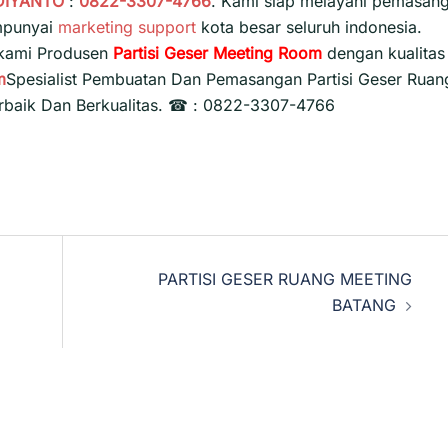
DIYANTO
:
0822-3307-4766
. Kami siap melayani pemasan
empunyai
marketing support
kota besar seluruh indonesia.
 kami Produsen
Partisi Geser Meeting Room
dengan kualitas
m
Spesialist Pembuatan Dan Pemasangan Partisi Geser Ruan
rbaik Dan Berkualitas. ☎ : 0822-3307-4766
PARTISI GESER RUANG MEETING
BATANG