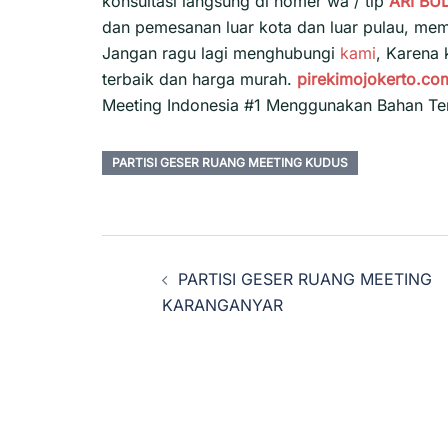
konsultasi langsung di nomer wa / tlp
ARI BU
dan pemesanan luar kota dan luar pulau, m
Jangan ragu lagi menghubungi
kami
, Karena
terbaik dan harga murah.
pirekimojokerto.co
Meeting Indonesia #1 Menggunakan Bahan Te
PARTISI GESER RUANG MEETING KUDUS
Navigasi
PARTISI GESER RUANG MEETING
Tulisan
KARANGANYAR