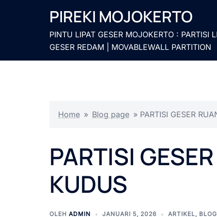
Langsung
PIREKI MOJOKERTO
ke
isi
PINTU LIPAT GESER MOJOKERTO : PARTISI L
GESER REDAM | MOVABLEWALL PARTITION
Home
»
Blog page
»
PARTISI GESER RU
PARTISI GESE
KUDUS
OLEH
ADMIN
JANUARI 5, 2026
ARTIKEL
,
BLOG