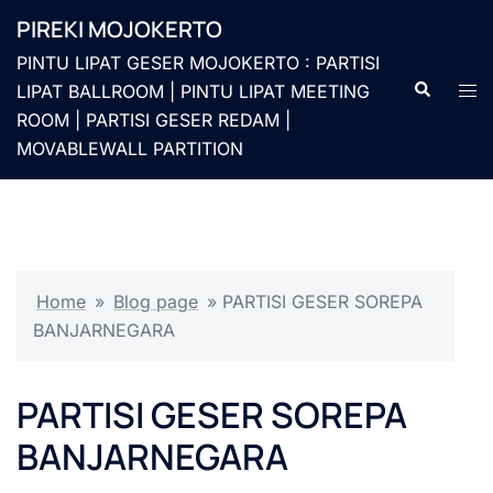
Langsung
PIREKI MOJOKERTO
ke
PINTU LIPAT GESER MOJOKERTO : PARTISI
isi
Cari
Men
LIPAT BALLROOM | PINTU LIPAT MEETING
togg
ROOM | PARTISI GESER REDAM |
MOVABLEWALL PARTITION
Home
»
Blog page
»
PARTISI GESER SOREPA
BANJARNEGARA
PARTISI GESER SOREPA
BANJARNEGARA