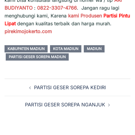
kami bisa konsultasi langsung di nomer wa / tlp
ARI
BUDIYANTO
:
0822-3307-4766
. Jangan ragu lagi
menghubungi kami, Karena
kami
Produsen
Partisi Pintu
Lipat
dengan kualitas terbaik dan harga murah.
pirekimojokerto.com
KABUPATEN MADIUN
KOTA MADIUN
MADIUN
PARTISI GESER SOREPA MADIUN
Navigasi
PARTISI GESER SOREPA KEDIRI
Tulisan
PARTISI GESER SOREPA NGANJUK