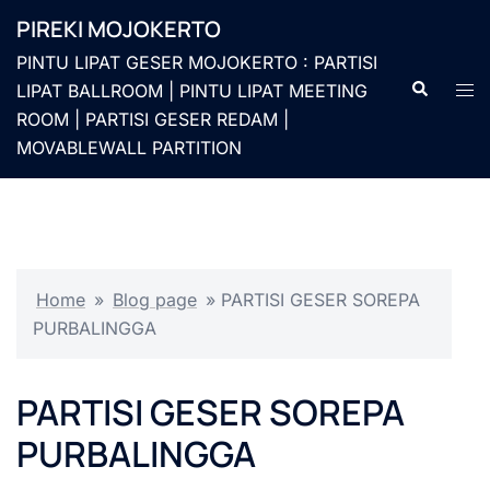
Langsung
PIREKI MOJOKERTO
ke
PINTU LIPAT GESER MOJOKERTO : PARTISI
isi
Cari
Men
LIPAT BALLROOM | PINTU LIPAT MEETING
togg
ROOM | PARTISI GESER REDAM |
MOVABLEWALL PARTITION
Home
»
Blog page
»
PARTISI GESER SOREPA
PURBALINGGA
PARTISI GESER SOREPA
PURBALINGGA