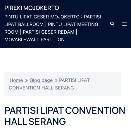
Langsung
PIREKI MOJOKERTO
ke
PINTU LIPAT GESER MOJOKERTO : PARTISI
isi
Cari
Men
LIPAT BALLROOM | PINTU LIPAT MEETING
togg
ROOM | PARTISI GESER REDAM |
MOVABLEWALL PARTITION
Home
»
Blog page
»
PARTISI LIPAT
CONVENTION HALL SERANG
PARTISI LIPAT CONVENTION
HALL SERANG