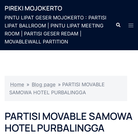
Langsung
PIREKI MOJOKERTO
ke
PINTU LIPAT GESER MOJOKERTO : PARTISI
isi
Cari
Men
LIPAT BALLROOM | PINTU LIPAT MEETING
togg
ROOM | PARTISI GESER REDAM |
MOVABLEWALL PARTITION
Home
»
Blog page
»
PARTISI MOVABLE
SAMOWA HOTEL PURBALINGGA
PARTISI MOVABLE SAMOWA
HOTEL PURBALINGGA