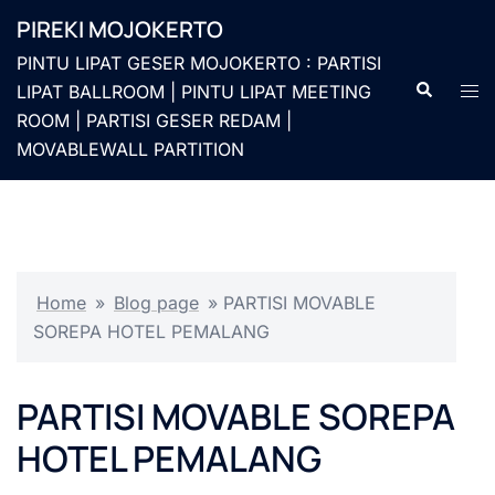
Langsung
PIREKI MOJOKERTO
ke
PINTU LIPAT GESER MOJOKERTO : PARTISI
isi
Cari
Men
LIPAT BALLROOM | PINTU LIPAT MEETING
togg
ROOM | PARTISI GESER REDAM |
MOVABLEWALL PARTITION
Home
»
Blog page
»
PARTISI MOVABLE
SOREPA HOTEL PEMALANG
PARTISI MOVABLE SOREPA
HOTEL PEMALANG