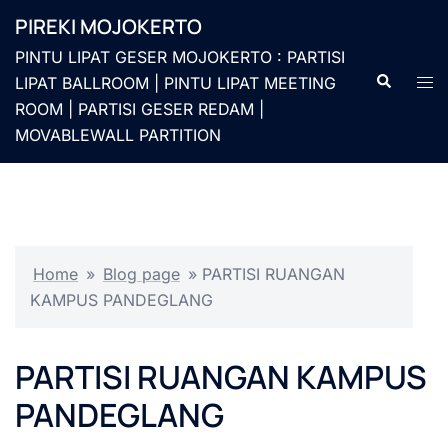
Langsung
PIREKI MOJOKERTO
ke
PINTU LIPAT GESER MOJOKERTO : PARTISI
isi
Cari
Men
LIPAT BALLROOM | PINTU LIPAT MEETING
togg
ROOM | PARTISI GESER REDAM |
MOVABLEWALL PARTITION
Home
»
Blog page
»
PARTISI RUANGAN
KAMPUS PANDEGLANG
PARTISI RUANGAN KAMPUS
PANDEGLANG