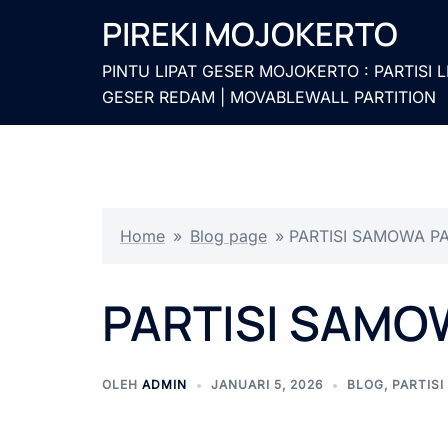
Langsung
PIREKI MOJOKERTO
ke
isi
PINTU LIPAT GESER MOJOKERTO : PARTISI L
GESER REDAM | MOVABLEWALL PARTITION
Home
»
Blog page
»
PARTISI SAMOWA P
PARTISI SAM
OLEH
ADMIN
JANUARI 5, 2026
BLOG
,
PARTIS