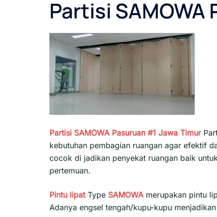
Partisi SAMOWA 
Partisi SAMOWA Pasuruan #1
Jawa Timur
Part
kebutuhan pembagian ruangan agar efektif da
cocok di jadikan penyekat ruangan baik untuk
pertemuan.
Pintu lipat
Type
SAMOWA
merupakan pintu li
Adanya engsel tengah/kupu-kupu menjadikan ra