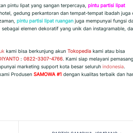
tan pintu lipat yang sangan terpercaya,
pintu partisi lipat
hotel, gedung perkantoran dan tempat-tempat ibadah juga 
 zaman,
pintu partisi lipat ruangan
juga mempunyai fungsi d
r, sebagai elemen dekoratif yang unik dan instagramable, d
uk
kami bisa berkunjung akun
Tokopedia
kami atau bisa
DIYANTO
:
0822-3307-4766
. Kami siap melayani pemasan
punyai marketing support kota besar seluruh
indonesia
.
 kami Produsen
SAMOWA #1
dengan kualitas terbaik dan ha