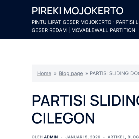
Langsung
PIREKI MOJOKERTO
ke
isi
PINTU LIPAT GESER MOJOKERTO : PARTISI L
GESER REDAM | MOVABLEWALL PARTITION
Home
»
Blog page
»
PARTISI SLIDING D
PARTISI SLIDI
CILEGON
OLEH
ADMIN
JANUARI 5, 2026
ARTIKEL
,
BLOG