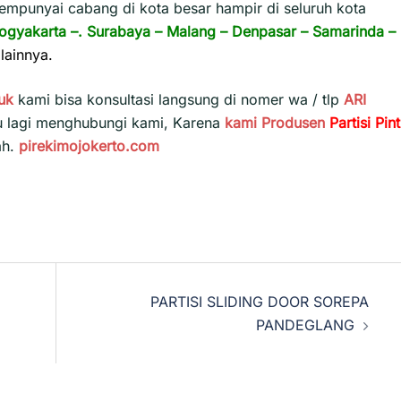
empunyai cabang di kota besar hampir di seluruh kota
ogyakarta
–.
Surabaya
–
Malang
–
Denpasar
–
Samarinda
–
lainnya.
uk
kami bisa konsultasi langsung di nomer wa / tlp
ARI
u lagi menghubungi kami, Karena
kami
Produsen
Partisi Pin
ah.
pirekimojokerto.com
PARTISI SLIDING DOOR SOREPA
PANDEGLANG