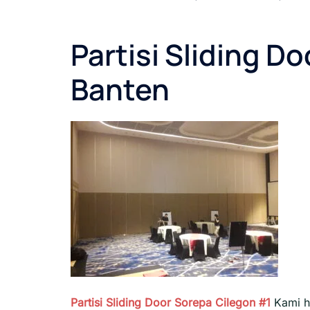
Partisi Sliding D
Banten
Partisi Sliding Door Sorepa Cilegon #1
Kami h