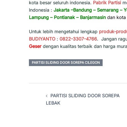
kota besar seluruh indonesia.
Pabrik Partisi
m
Indonesia :
Jakarta
–
Bandung
–
Semarang
–
Y
Lampung
–
Pontianak
–
Banjarmasin
dan kota 
Untuk lebih mengetahui lengkap
produk-prod
BUDIYANTO
:
0822-3307-4766
. Jangan rag
Geser
dengan kualitas terbaik dan harga mur
PARTISI SLIDING DOOR SOREPA CILEGON
Navigasi
PARTISI SLIDING DOOR SOREPA
Tulisan
LEBAK