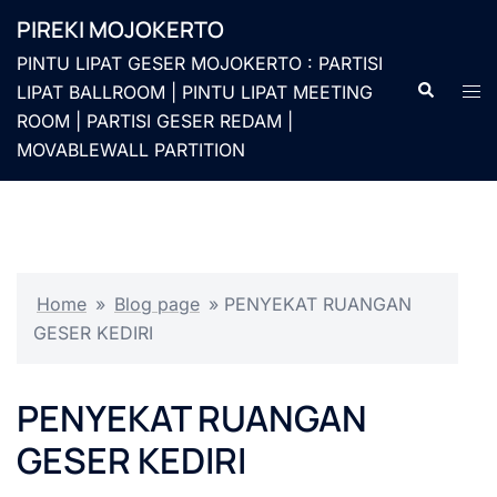
Langsung
PIREKI MOJOKERTO
ke
PINTU LIPAT GESER MOJOKERTO : PARTISI
isi
Cari
Men
LIPAT BALLROOM | PINTU LIPAT MEETING
togg
ROOM | PARTISI GESER REDAM |
MOVABLEWALL PARTITION
Home
»
Blog page
»
PENYEKAT RUANGAN
GESER KEDIRI
PENYEKAT RUANGAN
GESER KEDIRI