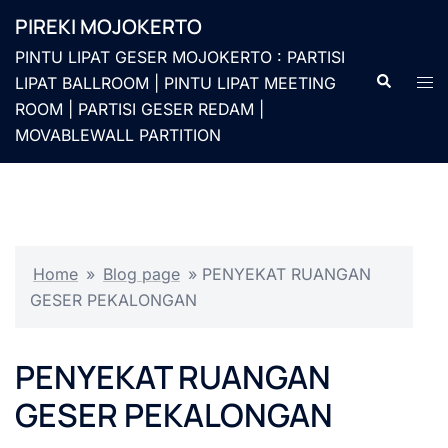
Langsung
PIREKI MOJOKERTO
ke
PINTU LIPAT GESER MOJOKERTO : PARTISI
isi
Cari
Men
LIPAT BALLROOM | PINTU LIPAT MEETING
togg
ROOM | PARTISI GESER REDAM |
MOVABLEWALL PARTITION
Home
»
Blog page
»
PENYEKAT RUANGAN
GESER PEKALONGAN
PENYEKAT RUANGAN
GESER PEKALONGAN