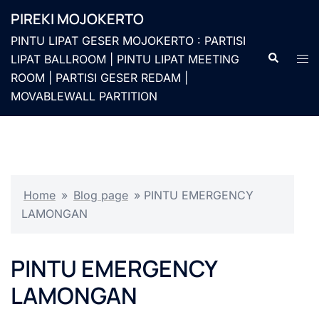
Langsung
PIREKI MOJOKERTO
ke
PINTU LIPAT GESER MOJOKERTO : PARTISI
isi
Cari
Men
LIPAT BALLROOM | PINTU LIPAT MEETING
togg
ROOM | PARTISI GESER REDAM |
MOVABLEWALL PARTITION
Home
»
Blog page
»
PINTU EMERGENCY
LAMONGAN
PINTU EMERGENCY
LAMONGAN