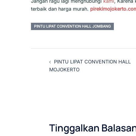
Jangan ragu lagi menghubungi
kami
, Karena
terbaik dan harga murah.
pirekimojokerto.co
PINTU LIPAT CONVENTION HALL JOMBANG
Navigasi
PINTU LIPAT CONVENTION HALL
Tulisan
MOJOKERTO
Tinggalkan Balasa