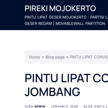
Langsung
PIREKI MOJOKERTO
ke
isi
PINTU LIPAT GESER MOJOKERTO : PARTISI L
GESER REDAM | MOVABLEWALL PARTITION
Home
»
Blog page
»
PINTU LIPAT CONV
PINTU LIPAT C
JOMBANG
OLEH
ADMIN
JANUARI 5, 2026
BLOG
,
PINTU 