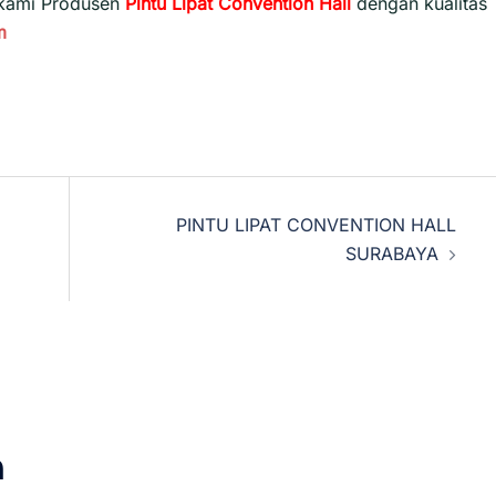
 kami Produsen
Pintu Lipat Convention Hall
dengan kualitas
m
PINTU LIPAT CONVENTION HALL
SURABAYA
n