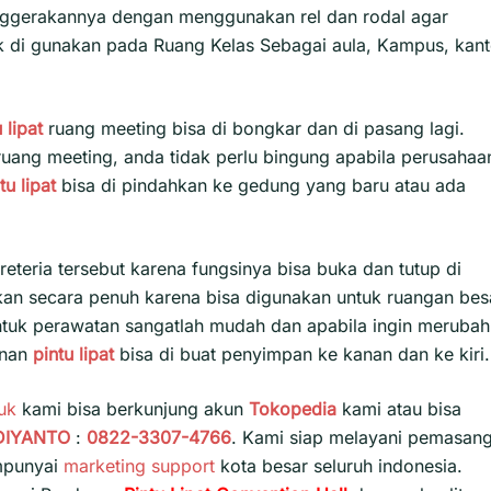
nggerakannya dengan menggunakan rel dan rodal agar
ok di gunakan pada Ruang Kelas Sebagai aula, Kampus, kant
 lipat
ruang meeting bisa di bongkar dan di pasang lagi.
uang meeting, anda tidak perlu bingung apabila perusahaa
tu lipat
bisa di pindahkan ke gedung yang baru atau ada
eteria tersebut karena fungsinya bisa buka dan tutup di
lkan secara penuh karena bisa digunakan untuk ruangan bes
ntuk perawatan sangatlah mudah dan apabila ingin merubah
anan
pintu lipat
bisa di buat penyimpan ke kanan dan ke kiri.
uk
kami bisa berkunjung akun
Tokopedia
kami atau bisa
DIYANTO
:
0822-3307-4766
. Kami siap melayani pemasan
empunyai
marketing support
kota besar seluruh indonesia.