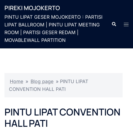
Langsung
PIREKI MOJOKERTO
ke
PINTU LIPAT GESER MOJOKERTO : PARTISI
isi
Cari
Men
LIPAT BALLROOM | PINTU LIPAT MEETING
togg
ROOM | PARTISI GESER REDAM |
MOVABLEWALL PARTITION
Home
»
Blog page
»
PINTU LIPAT
CONVENTION HALL PATI
PINTU LIPAT CONVENTION
HALL PATI