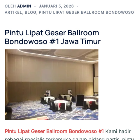
OLEH
ADMIN
JANUARI 5, 2026
ARTIKEL
,
BLOG
,
PINTU LIPAT GESER BALLROOM BONDOWOSO
Pintu Lipat Geser Ballroom
Bondowoso
#1 Jawa Timur
Pintu Lipat Geser Ballroom Bondowoso #1
Kami hadir
sebagai spesialis terkemuka dalam bidang partisi pintu