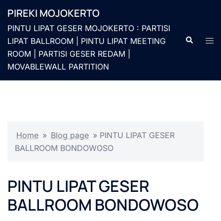
Langsung
PIREKI MOJOKERTO
ke
PINTU LIPAT GESER MOJOKERTO : PARTISI
isi
Cari
Men
LIPAT BALLROOM | PINTU LIPAT MEETING
togg
ROOM | PARTISI GESER REDAM |
MOVABLEWALL PARTITION
Home
»
Blog page
»
PINTU LIPAT GESER
BALLROOM BONDOWOSO
PINTU LIPAT GESER
BALLROOM BONDOWOSO