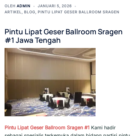
OLEH
ADMIN
JANUARI 5, 2026
ARTIKEL
,
BLOG
,
PINTU LIPAT GESER BALLROOM SRAGEN
Pintu Lipat Geser Ballroom Sragen
#1 Jawa Tengah
Pintu Lipat Geser Ballroom Sragen #1
Kami hadir
sebagai spesialis terkemuka dalam bidang partisi pintu