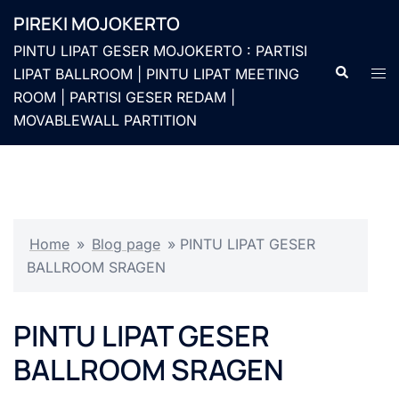
Langsung
PIREKI MOJOKERTO
ke
PINTU LIPAT GESER MOJOKERTO : PARTISI
isi
Cari
Men
LIPAT BALLROOM | PINTU LIPAT MEETING
togg
ROOM | PARTISI GESER REDAM |
MOVABLEWALL PARTITION
Home
»
Blog page
»
PINTU LIPAT GESER
BALLROOM SRAGEN
PINTU LIPAT GESER
BALLROOM SRAGEN