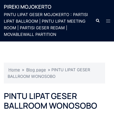
Langsung
PIREKI MOJOKERTO
ke
PINTU LIPAT GESER MOJOKERTO : PARTISI
isi
Cari
Men
LIPAT BALLROOM | PINTU LIPAT MEETING
togg
ROOM | PARTISI GESER REDAM |
MOVABLEWALL PARTITION
Home
»
Blog page
»
PINTU LIPAT GESER
BALLROOM WONOSOBO
PINTU LIPAT GESER
BALLROOM WONOSOBO