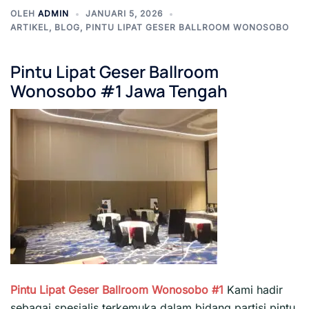
OLEH
ADMIN
JANUARI 5, 2026
ARTIKEL
,
BLOG
,
PINTU LIPAT GESER BALLROOM WONOSOBO
Pintu Lipat Geser Ballroom
Wonosobo
#1 Jawa Tengah
Pintu Lipat Geser Ballroom Wonosobo #1
Kami hadir
sebagai spesialis terkemuka dalam bidang partisi pintu