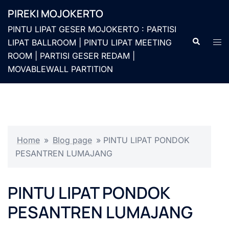
Langsung
PIREKI MOJOKERTO
ke
PINTU LIPAT GESER MOJOKERTO : PARTISI
isi
Cari
Men
LIPAT BALLROOM | PINTU LIPAT MEETING
togg
ROOM | PARTISI GESER REDAM |
MOVABLEWALL PARTITION
Home
»
Blog page
»
PINTU LIPAT PONDOK
PESANTREN LUMAJANG
PINTU LIPAT PONDOK
PESANTREN LUMAJANG