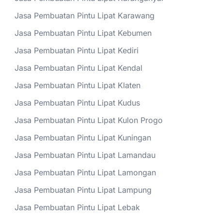
Jasa Pembuatan Pintu Lipat Karawang
Jasa Pembuatan Pintu Lipat Kebumen
Jasa Pembuatan Pintu Lipat Kediri
Jasa Pembuatan Pintu Lipat Kendal
Jasa Pembuatan Pintu Lipat Klaten
Jasa Pembuatan Pintu Lipat Kudus
Jasa Pembuatan Pintu Lipat Kulon Progo
Jasa Pembuatan Pintu Lipat Kuningan
Jasa Pembuatan Pintu Lipat Lamandau
Jasa Pembuatan Pintu Lipat Lamongan
Jasa Pembuatan Pintu Lipat Lampung
Jasa Pembuatan Pintu Lipat Lebak