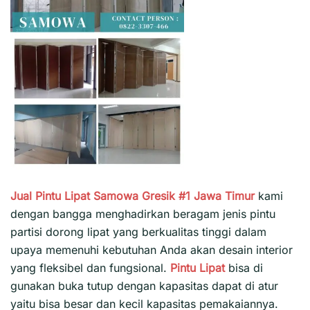
Jual Pintu Lipat Samowa Gresik #1
Jawa Timur
kami
dengan bangga menghadirkan beragam jenis pintu
partisi dorong lipat yang berkualitas tinggi dalam
upaya memenuhi kebutuhan Anda akan desain interior
yang fleksibel dan fungsional.
Pintu Lipat
bisa di
gunakan buka tutup dengan kapasitas dapat di atur
yaitu bisa besar dan kecil kapasitas pemakaiannya.