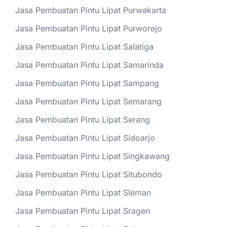
Jasa Pembuatan Pintu Lipat Purwakarta
Jasa Pembuatan Pintu Lipat Purworejo
Jasa Pembuatan Pintu Lipat Salatiga
Jasa Pembuatan Pintu Lipat Samarinda
Jasa Pembuatan Pintu Lipat Sampang
Jasa Pembuatan Pintu Lipat Semarang
Jasa Pembuatan Pintu Lipat Serang
Jasa Pembuatan Pintu Lipat Sidoarjo
Jasa Pembuatan Pintu Lipat Singkawang
Jasa Pembuatan Pintu Lipat Situbondo
Jasa Pembuatan Pintu Lipat Sleman
Jasa Pembuatan Pintu Lipat Sragen