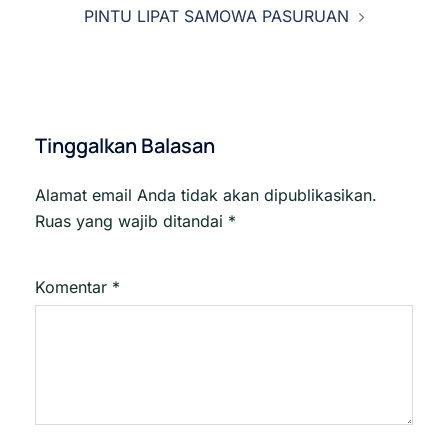
PINTU LIPAT SAMOWA PASURUAN
Tinggalkan Balasan
Alamat email Anda tidak akan dipublikasikan.
Ruas yang wajib ditandai
*
Komentar
*