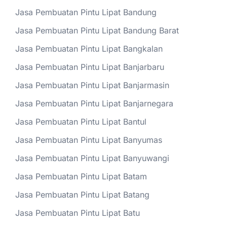
Jasa Pembuatan Pintu Lipat Bandung
Jasa Pembuatan Pintu Lipat Bandung Barat
Jasa Pembuatan Pintu Lipat Bangkalan
Jasa Pembuatan Pintu Lipat Banjarbaru
Jasa Pembuatan Pintu Lipat Banjarmasin
Jasa Pembuatan Pintu Lipat Banjarnegara
Jasa Pembuatan Pintu Lipat Bantul
Jasa Pembuatan Pintu Lipat Banyumas
Jasa Pembuatan Pintu Lipat Banyuwangi
Jasa Pembuatan Pintu Lipat Batam
Jasa Pembuatan Pintu Lipat Batang
Jasa Pembuatan Pintu Lipat Batu