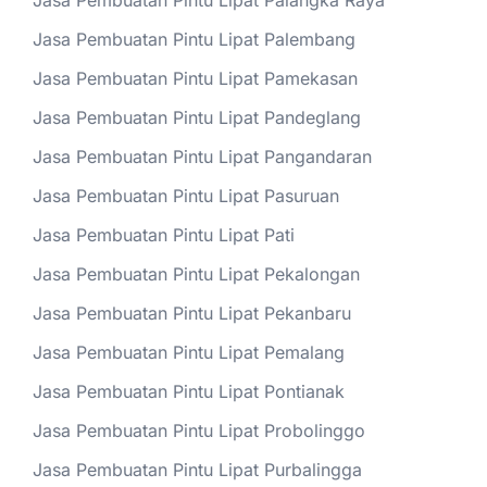
Jasa Pembuatan Pintu Lipat Palangka Raya
Jasa Pembuatan Pintu Lipat Palembang
Jasa Pembuatan Pintu Lipat Pamekasan
Jasa Pembuatan Pintu Lipat Pandeglang
Jasa Pembuatan Pintu Lipat Pangandaran
Jasa Pembuatan Pintu Lipat Pasuruan
Jasa Pembuatan Pintu Lipat Pati
Jasa Pembuatan Pintu Lipat Pekalongan
Jasa Pembuatan Pintu Lipat Pekanbaru
Jasa Pembuatan Pintu Lipat Pemalang
Jasa Pembuatan Pintu Lipat Pontianak
Jasa Pembuatan Pintu Lipat Probolinggo
Jasa Pembuatan Pintu Lipat Purbalingga