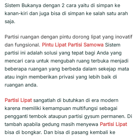
Sistem Bukanya dengan 2 cara yaitu di simpan ke
kanan-kiri dan juga bisa di simpan ke salah satu arah
saja.
Partisi ruangan dengan pintu dorong lipat yang inovatif
dan fungsional.
Pintu Lipat Partisi
Samowa
Sistem
partisi ini adalah solusi yang tepat bagi Anda yang
mencari cara untuk mengubah ruang terbuka menjadi
beberapa ruangan yang berbeda dalam sekejap mata
atau ingin memberikan privasi yang lebih baik di
ruangan anda.
Partisi Lipat
sangatlah di butuhkan di era modern
karena memiliki kemampuan multifungsi sebagai
pengganti tembok ataupun partisi gysum permanen. Di
tambah apabila gedung masih menyewa
Partisi Lipat
bisa di bongkar. Dan bisa di pasang kembali ke