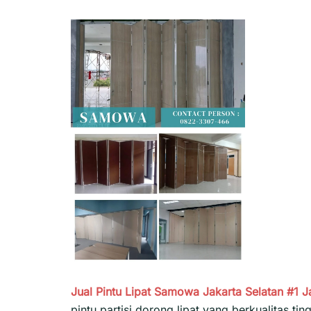
Jual Pintu Lipat Samowa Jakarta Selatan #1
J
pintu partisi dorong lipat yang berkualitas 