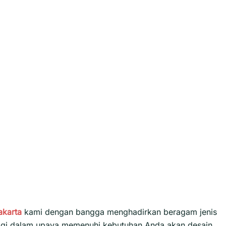
akarta
kami dengan bangga menghadirkan beragam jenis
tinggi dalam upaya memenuhi kebutuhan Anda akan desain