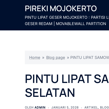
Langsung
PIREKI MOJOKERTO
ke
isi
PINTU LIPAT GESER MOJOKERTO : PARTISI L
GESER REDAM | MOVABLEWALL PARTITION
Home
»
Blog page
»
PINTU LIPAT SAMO
PINTU LIPAT 
SELATAN
OLEH
ADMIN
JANUARI 5, 2026
ARTIKEL
,
BLOG