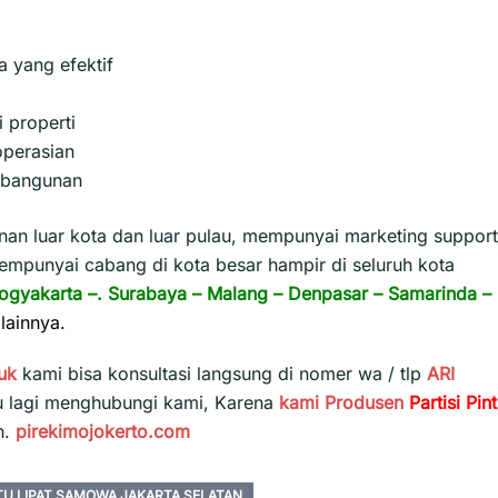
 yang efektif
 properti
perasian
s bangunan
n luar kota dan luar pulau, mempunyai marketing support
empunyai cabang di kota besar hampir di seluruh kota
ogyakarta
–.
Surabaya
–
Malang
–
Denpasar
–
Samarinda
–
lainnya.
uk
kami bisa konsultasi langsung di nomer wa / tlp
ARI
u lagi menghubungi kami, Karena
kami
Produsen
Partisi Pin
h.
pirekimojokerto.com
TU LIPAT SAMOWA JAKARTA SELATAN