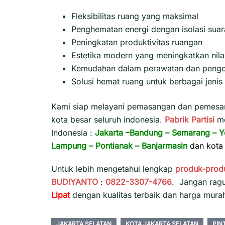
Fleksibilitas ruang yang maksimal
Penghematan energi dengan isolasi suara
Peningkatan produktivitas ruangan
Estetika modern yang meningkatkan nilai
Kemudahan dalam perawatan dan pengo
Solusi hemat ruang untuk berbagai jeni
Kami siap melayani pemasangan dan pemesana
kota besar seluruh indonesia.
Pabrik Partisi
m
Indonesia :
Jakarta
–
Bandung
–
Semarang
–
Y
Lampung
–
Pontianak
–
Banjarmasin
dan kota 
Untuk lebih mengetahui lengkap
produk-prod
BUDIYANTO
:
0822-3307-4766
. Jangan rag
Lipat
dengan kualitas terbaik dan harga mura
JAKARTA SELATAN
KOTA JAKARTA SELATAN
PIN