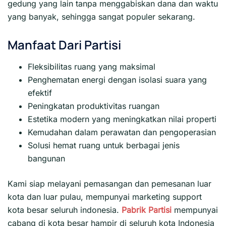
gedung yang lain tanpa menggabiskan dana dan waktu
yang banyak, sehingga sangat populer sekarang.
Manfaat Dari Partisi
Fleksibilitas ruang yang maksimal
Penghematan energi dengan isolasi suara yang
efektif
Peningkatan produktivitas ruangan
Estetika modern yang meningkatkan nilai properti
Kemudahan dalam perawatan dan pengoperasian
Solusi hemat ruang untuk berbagai jenis
bangunan
Kami siap melayani pemasangan dan pemesanan luar
kota dan luar pulau, mempunyai marketing support
kota besar seluruh indonesia.
Pabrik Partisi
mempunyai
cabang di kota besar hampir di seluruh kota Indonesia