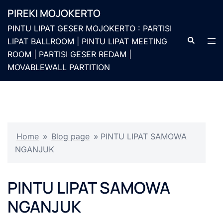
Langsung
PIREKI MOJOKERTO
ke
PINTU LIPAT GESER MOJOKERTO : PARTISI
isi
Cari
Men
LIPAT BALLROOM | PINTU LIPAT MEETING
togg
ROOM | PARTISI GESER REDAM |
MOVABLEWALL PARTITION
Home
»
Blog page
»
PINTU LIPAT SAMOWA
NGANJUK
PINTU LIPAT SAMOWA
NGANJUK