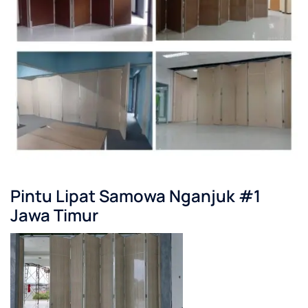
Pintu Lipat Samowa Nganjuk #1
Jawa Timur