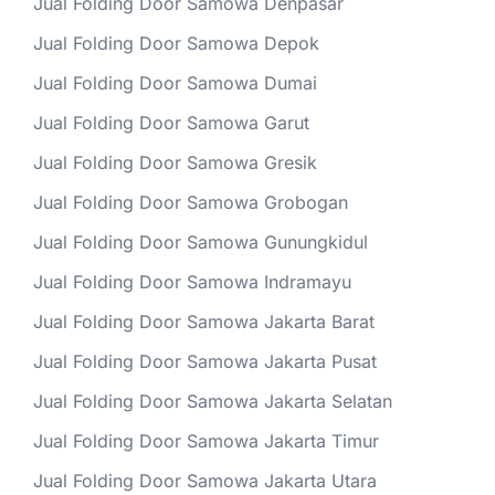
Jual Folding Door Samowa Denpasar
Jual Folding Door Samowa Depok
Jual Folding Door Samowa Dumai
Jual Folding Door Samowa Garut
Jual Folding Door Samowa Gresik
Jual Folding Door Samowa Grobogan
Jual Folding Door Samowa Gunungkidul
Jual Folding Door Samowa Indramayu
Jual Folding Door Samowa Jakarta Barat
Jual Folding Door Samowa Jakarta Pusat
Jual Folding Door Samowa Jakarta Selatan
Jual Folding Door Samowa Jakarta Timur
Jual Folding Door Samowa Jakarta Utara