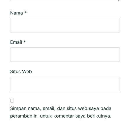
Nama
*
Email
*
Situs Web
Simpan nama, email, dan situs web saya pada
peramban ini untuk komentar saya berikutnya.