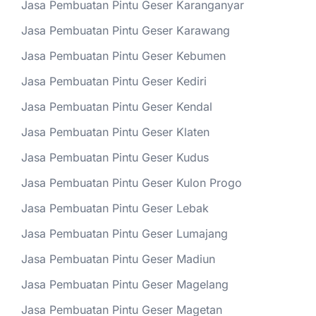
Jasa Pembuatan Pintu Geser Karanganyar
Jasa Pembuatan Pintu Geser Karawang
Jasa Pembuatan Pintu Geser Kebumen
Jasa Pembuatan Pintu Geser Kediri
Jasa Pembuatan Pintu Geser Kendal
Jasa Pembuatan Pintu Geser Klaten
Jasa Pembuatan Pintu Geser Kudus
Jasa Pembuatan Pintu Geser Kulon Progo
Jasa Pembuatan Pintu Geser Lebak
Jasa Pembuatan Pintu Geser Lumajang
Jasa Pembuatan Pintu Geser Madiun
Jasa Pembuatan Pintu Geser Magelang
Jasa Pembuatan Pintu Geser Magetan