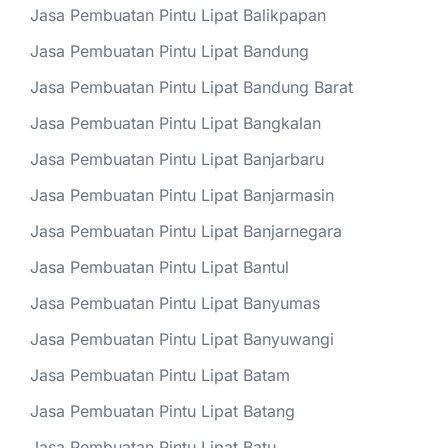
Jasa Pembuatan Pintu Lipat Balikpapan
Jasa Pembuatan Pintu Lipat Bandung
Jasa Pembuatan Pintu Lipat Bandung Barat
Jasa Pembuatan Pintu Lipat Bangkalan
Jasa Pembuatan Pintu Lipat Banjarbaru
Jasa Pembuatan Pintu Lipat Banjarmasin
Jasa Pembuatan Pintu Lipat Banjarnegara
Jasa Pembuatan Pintu Lipat Bantul
Jasa Pembuatan Pintu Lipat Banyumas
Jasa Pembuatan Pintu Lipat Banyuwangi
Jasa Pembuatan Pintu Lipat Batam
Jasa Pembuatan Pintu Lipat Batang
Jasa Pembuatan Pintu Lipat Batu