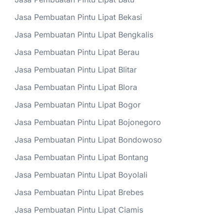
Jasa Pembuatan Pintu Lipat Bekasi
Jasa Pembuatan Pintu Lipat Bengkalis
Jasa Pembuatan Pintu Lipat Berau
Jasa Pembuatan Pintu Lipat Blitar
Jasa Pembuatan Pintu Lipat Blora
Jasa Pembuatan Pintu Lipat Bogor
Jasa Pembuatan Pintu Lipat Bojonegoro
Jasa Pembuatan Pintu Lipat Bondowoso
Jasa Pembuatan Pintu Lipat Bontang
Jasa Pembuatan Pintu Lipat Boyolali
Jasa Pembuatan Pintu Lipat Brebes
Jasa Pembuatan Pintu Lipat Ciamis