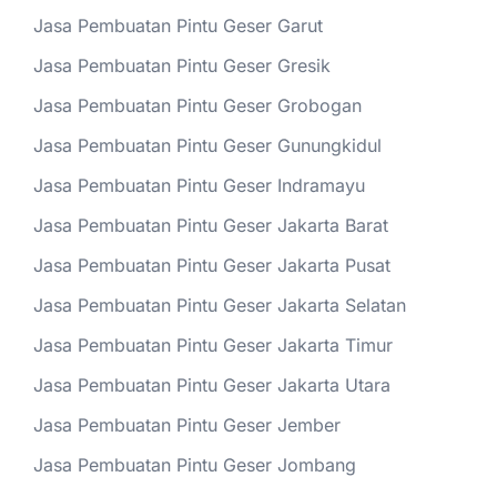
Jasa Pembuatan Pintu Geser Garut
Jasa Pembuatan Pintu Geser Gresik
Jasa Pembuatan Pintu Geser Grobogan
Jasa Pembuatan Pintu Geser Gunungkidul
Jasa Pembuatan Pintu Geser Indramayu
Jasa Pembuatan Pintu Geser Jakarta Barat
Jasa Pembuatan Pintu Geser Jakarta Pusat
Jasa Pembuatan Pintu Geser Jakarta Selatan
Jasa Pembuatan Pintu Geser Jakarta Timur
Jasa Pembuatan Pintu Geser Jakarta Utara
Jasa Pembuatan Pintu Geser Jember
Jasa Pembuatan Pintu Geser Jombang