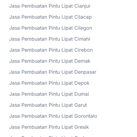
Jasa Pembuatan Pintu Lipat Cianjur
Jasa Pembuatan Pintu Lipat Cilacap
Jasa Pembuatan Pintu Lipat Cilegon
Jasa Pembuatan Pintu Lipat Cimahi
Jasa Pembuatan Pintu Lipat Cirebon
Jasa Pembuatan Pintu Lipat Demak
Jasa Pembuatan Pintu Lipat Denpasar
Jasa Pembuatan Pintu Lipat Depok
Jasa Pembuatan Pintu Lipat Dumai
Jasa Pembuatan Pintu Lipat Garut
Jasa Pembuatan Pintu Lipat Gorontalo
Jasa Pembuatan Pintu Lipat Gresik