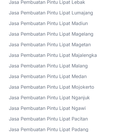
Jasa Pembuatan Pintu Lipat Lebak
Jasa Pembuatan Pintu Lipat Lumajang
Jasa Pembuatan Pintu Lipat Madiun
Jasa Pembuatan Pintu Lipat Magelang
Jasa Pembuatan Pintu Lipat Magetan
Jasa Pembuatan Pintu Lipat Majalengka
Jasa Pembuatan Pintu Lipat Malang
Jasa Pembuatan Pintu Lipat Medan
Jasa Pembuatan Pintu Lipat Mojokerto
Jasa Pembuatan Pintu Lipat Nganjuk
Jasa Pembuatan Pintu Lipat Ngawi
Jasa Pembuatan Pintu Lipat Pacitan
Jasa Pembuatan Pintu Lipat Padang