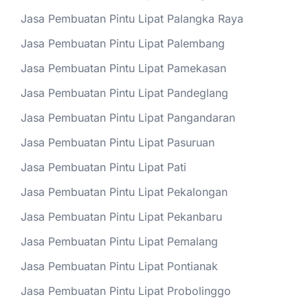
Jasa Pembuatan Pintu Lipat Palangka Raya
Jasa Pembuatan Pintu Lipat Palembang
Jasa Pembuatan Pintu Lipat Pamekasan
Jasa Pembuatan Pintu Lipat Pandeglang
Jasa Pembuatan Pintu Lipat Pangandaran
Jasa Pembuatan Pintu Lipat Pasuruan
Jasa Pembuatan Pintu Lipat Pati
Jasa Pembuatan Pintu Lipat Pekalongan
Jasa Pembuatan Pintu Lipat Pekanbaru
Jasa Pembuatan Pintu Lipat Pemalang
Jasa Pembuatan Pintu Lipat Pontianak
Jasa Pembuatan Pintu Lipat Probolinggo