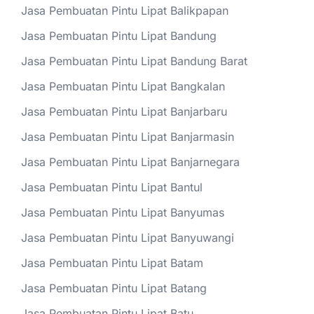
Jasa Pembuatan Pintu Lipat Balikpapan
Jasa Pembuatan Pintu Lipat Bandung
Jasa Pembuatan Pintu Lipat Bandung Barat
Jasa Pembuatan Pintu Lipat Bangkalan
Jasa Pembuatan Pintu Lipat Banjarbaru
Jasa Pembuatan Pintu Lipat Banjarmasin
Jasa Pembuatan Pintu Lipat Banjarnegara
Jasa Pembuatan Pintu Lipat Bantul
Jasa Pembuatan Pintu Lipat Banyumas
Jasa Pembuatan Pintu Lipat Banyuwangi
Jasa Pembuatan Pintu Lipat Batam
Jasa Pembuatan Pintu Lipat Batang
Jasa Pembuatan Pintu Lipat Batu