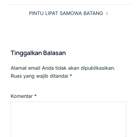
PINTU LIPAT SAMOWA BATANG
Tinggalkan Balasan
Alamat email Anda tidak akan dipublikasikan.
Ruas yang wajib ditandai
*
Komentar
*