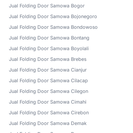
Jual Folding Door Samowa Bogor
Jual Folding Door Samowa Bojonegoro
Jual Folding Door Samowa Bondowoso
Jual Folding Door Samowa Bontang
Jual Folding Door Samowa Boyolali
Jual Folding Door Samowa Brebes
Jual Folding Door Samowa Cianjur
Jual Folding Door Samowa Cilacap
Jual Folding Door Samowa Cilegon
Jual Folding Door Samowa Cimahi
Jual Folding Door Samowa Cirebon
Jual Folding Door Samowa Demak