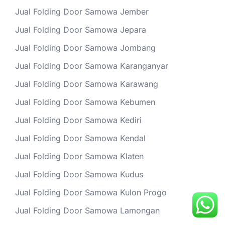
Jual Folding Door Samowa Jember
Jual Folding Door Samowa Jepara
Jual Folding Door Samowa Jombang
Jual Folding Door Samowa Karanganyar
Jual Folding Door Samowa Karawang
Jual Folding Door Samowa Kebumen
Jual Folding Door Samowa Kediri
Jual Folding Door Samowa Kendal
Jual Folding Door Samowa Klaten
Jual Folding Door Samowa Kudus
Jual Folding Door Samowa Kulon Progo
Jual Folding Door Samowa Lamongan