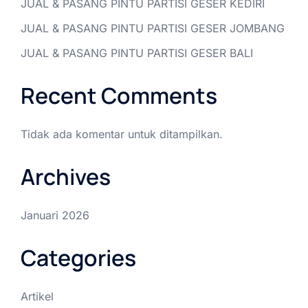
JUAL & PASANG PINTU PARTISI GESER KEDIRI
JUAL & PASANG PINTU PARTISI GESER JOMBANG
JUAL & PASANG PINTU PARTISI GESER BALI
Recent Comments
Tidak ada komentar untuk ditampilkan.
Archives
Januari 2026
Categories
Artikel