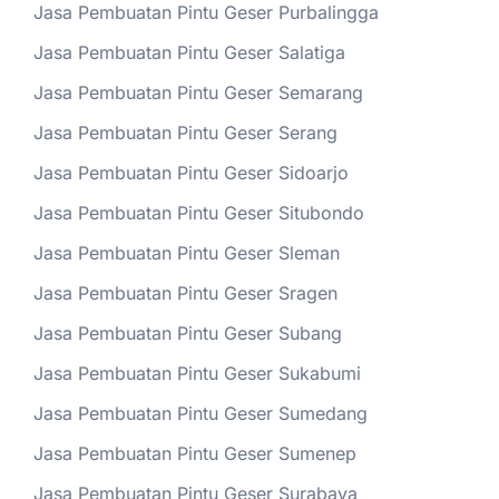
Jasa Pembuatan Pintu Geser Purbalingga
Jasa Pembuatan Pintu Geser Salatiga
Jasa Pembuatan Pintu Geser Semarang
Jasa Pembuatan Pintu Geser Serang
Jasa Pembuatan Pintu Geser Sidoarjo
Jasa Pembuatan Pintu Geser Situbondo
Jasa Pembuatan Pintu Geser Sleman
Jasa Pembuatan Pintu Geser Sragen
Jasa Pembuatan Pintu Geser Subang
Jasa Pembuatan Pintu Geser Sukabumi
Jasa Pembuatan Pintu Geser Sumedang
Jasa Pembuatan Pintu Geser Sumenep
Jasa Pembuatan Pintu Geser Surabaya