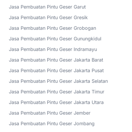
Jasa Pembuatan Pintu Geser Garut
Jasa Pembuatan Pintu Geser Gresik
Jasa Pembuatan Pintu Geser Grobogan
Jasa Pembuatan Pintu Geser Gunungkidul
Jasa Pembuatan Pintu Geser Indramayu
Jasa Pembuatan Pintu Geser Jakarta Barat
Jasa Pembuatan Pintu Geser Jakarta Pusat
Jasa Pembuatan Pintu Geser Jakarta Selatan
Jasa Pembuatan Pintu Geser Jakarta Timur
Jasa Pembuatan Pintu Geser Jakarta Utara
Jasa Pembuatan Pintu Geser Jember
Jasa Pembuatan Pintu Geser Jombang