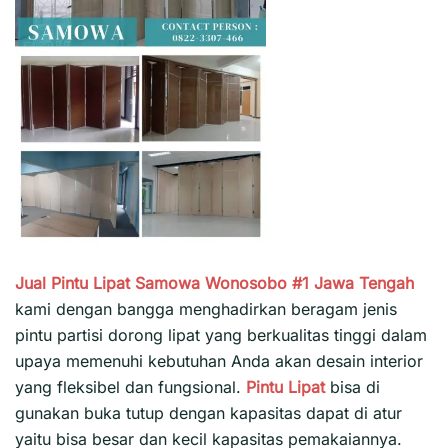
Jual Pintu Lipat Samowa Wonosobo #1
Jawa Tengah
kami dengan bangga menghadirkan beragam jenis
pintu partisi dorong lipat yang berkualitas tinggi dalam
upaya memenuhi kebutuhan Anda akan desain interior
yang fleksibel dan fungsional.
Pintu Lipat
bisa di
gunakan buka tutup dengan kapasitas dapat di atur
yaitu bisa besar dan kecil kapasitas pemakaiannya.