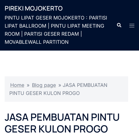
Langsung
PIREKI MOJOKERTO
ke
PINTU LIPAT GESER MOJOKERTO : PARTISI
isi
Cari
Men
LIPAT BALLROOM | PINTU LIPAT MEETING
togg
ROOM | PARTISI GESER REDAM |
MOVABLEWALL PARTITION
Home
»
Blog page
»
JASA PEMBUATAN
PINTU GESER KULON PROGO
JASA PEMBUATAN PINTU
GESER KULON PROGO