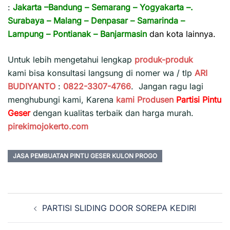
:
Jakarta
–
Bandung
–
Semarang
–
Yogyakarta
–.
Surabaya
–
Malang
–
Denpasar
–
Samarinda
–
Lampung
–
Pontianak
–
Banjarmasin
dan kota lainnya.
Untuk lebih mengetahui lengkap
produk-produk
kami bisa konsultasi langsung di nomer wa / tlp
ARI
BUDIYANTO
:
0822-3307-4766
. Jangan ragu lagi
menghubungi kami, Karena
kami
Produsen
Partisi Pintu
Geser
dengan kualitas terbaik dan harga murah.
pirekimojokerto.com
JASA PEMBUATAN PINTU GESER KULON PROGO
Navigasi
PARTISI SLIDING DOOR SOREPA KEDIRI
Tulisan