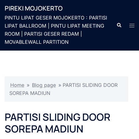
Langsung
PIREKI MOJOKERTO
ke
PINTU LIPAT GESER MOJOKERTO : PARTISI
isi
Cari
Men
LIPAT BALLROOM | PINTU LIPAT MEETING
togg
ROOM | PARTISI GESER REDAM |
MOVABLEWALL PARTITION
Home
»
Blog page
»
PARTISI SLIDING DOOR
SOREPA MADIUN
PARTISI SLIDING DOOR
SOREPA MADIUN