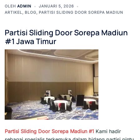
OLEH
ADMIN
JANUARI 5, 2026
ARTIKEL
,
BLOG
,
PARTISI SLIDING DOOR SOREPA MADIUN
Partisi Sliding Door Sorepa Madiun
#1 Jawa Timur
Partisi Sliding Door Sorepa Madiun #1
Kami hadir
sebagai spesialis terkemuka dalam bidang partisi pintu