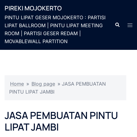
Langsung
PIREKI MOJOKERTO
ke
PINTU LIPAT GESER MOJOKERTO : PARTISI
isi
Cari
Men
LIPAT BALLROOM | PINTU LIPAT MEETING
togg
ROOM | PARTISI GESER REDAM |
MOVABLEWALL PARTITION
Home
»
Blog page
»
JASA PEMBUATAN
PINTU LIPAT JAMBI
JASA PEMBUATAN PINTU
LIPAT JAMBI