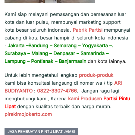
Kami siap melayani pemasangan dan pemesanan luar
kota dan luar pulau, mempunyai marketing support
kota besar seluruh indonesia.
Pabrik Partisi
mempunyai
cabang di kota besar hampir di seluruh kota Indonesia
:
Jakarta
–
Bandung
–
Semarang
–
Yogyakarta
–.
Surabaya
–
Malang
–
Denpasar
–
Samarinda
–
Lampung
–
Pontianak
–
Banjarmasin
dan kota lainnya.
Untuk lebih mengetahui lengkap
produk-produk
kami bisa konsultasi langsung di nomer wa / tlp
ARI
BUDIYANTO
:
0822-3307-4766
. Jangan ragu lagi
menghubungi kami, Karena
kami
Produsen
Partisi Pintu
Lipat
dengan kualitas terbaik dan harga murah.
pirekimojokerto.com
JASA PEMBUATAN PINTU LIPAT JAMBI