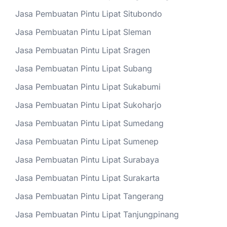
Jasa Pembuatan Pintu Lipat Situbondo
Jasa Pembuatan Pintu Lipat Sleman
Jasa Pembuatan Pintu Lipat Sragen
Jasa Pembuatan Pintu Lipat Subang
Jasa Pembuatan Pintu Lipat Sukabumi
Jasa Pembuatan Pintu Lipat Sukoharjo
Jasa Pembuatan Pintu Lipat Sumedang
Jasa Pembuatan Pintu Lipat Sumenep
Jasa Pembuatan Pintu Lipat Surabaya
Jasa Pembuatan Pintu Lipat Surakarta
Jasa Pembuatan Pintu Lipat Tangerang
Jasa Pembuatan Pintu Lipat Tanjungpinang