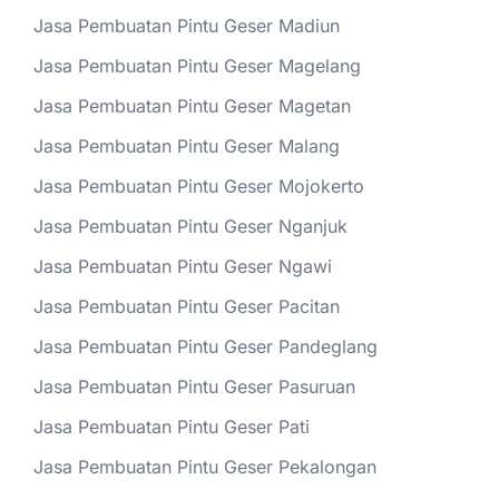
Jasa Pembuatan Pintu Geser Madiun
Jasa Pembuatan Pintu Geser Magelang
Jasa Pembuatan Pintu Geser Magetan
Jasa Pembuatan Pintu Geser Malang
Jasa Pembuatan Pintu Geser Mojokerto
Jasa Pembuatan Pintu Geser Nganjuk
Jasa Pembuatan Pintu Geser Ngawi
Jasa Pembuatan Pintu Geser Pacitan
Jasa Pembuatan Pintu Geser Pandeglang
Jasa Pembuatan Pintu Geser Pasuruan
Jasa Pembuatan Pintu Geser Pati
Jasa Pembuatan Pintu Geser Pekalongan