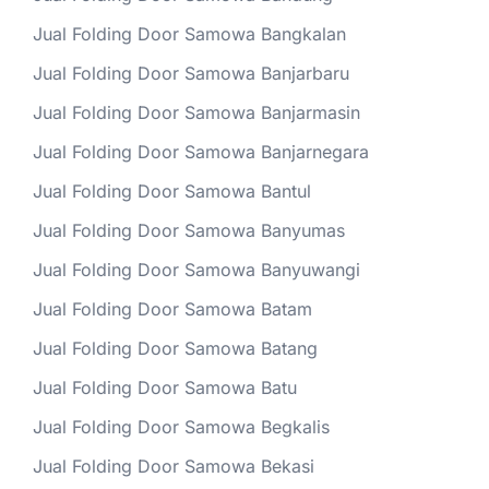
Jual Folding Door Samowa Bangkalan
Jual Folding Door Samowa Banjarbaru
Jual Folding Door Samowa Banjarmasin
Jual Folding Door Samowa Banjarnegara
Jual Folding Door Samowa Bantul
Jual Folding Door Samowa Banyumas
Jual Folding Door Samowa Banyuwangi
Jual Folding Door Samowa Batam
Jual Folding Door Samowa Batang
Jual Folding Door Samowa Batu
Jual Folding Door Samowa Begkalis
Jual Folding Door Samowa Bekasi