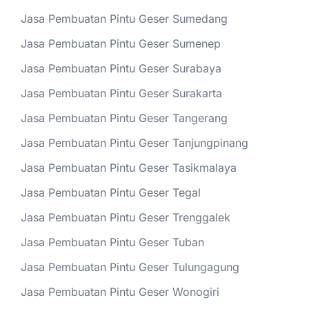
Jasa Pembuatan Pintu Geser Sumedang
Jasa Pembuatan Pintu Geser Sumenep
Jasa Pembuatan Pintu Geser Surabaya
Jasa Pembuatan Pintu Geser Surakarta
Jasa Pembuatan Pintu Geser Tangerang
Jasa Pembuatan Pintu Geser Tanjungpinang
Jasa Pembuatan Pintu Geser Tasikmalaya
Jasa Pembuatan Pintu Geser Tegal
Jasa Pembuatan Pintu Geser Trenggalek
Jasa Pembuatan Pintu Geser Tuban
Jasa Pembuatan Pintu Geser Tulungagung
Jasa Pembuatan Pintu Geser Wonogiri