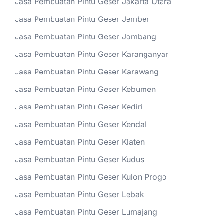
Jasa Pembuatan Pintu Geser Jakarta Utara
Jasa Pembuatan Pintu Geser Jember
Jasa Pembuatan Pintu Geser Jombang
Jasa Pembuatan Pintu Geser Karanganyar
Jasa Pembuatan Pintu Geser Karawang
Jasa Pembuatan Pintu Geser Kebumen
Jasa Pembuatan Pintu Geser Kediri
Jasa Pembuatan Pintu Geser Kendal
Jasa Pembuatan Pintu Geser Klaten
Jasa Pembuatan Pintu Geser Kudus
Jasa Pembuatan Pintu Geser Kulon Progo
Jasa Pembuatan Pintu Geser Lebak
Jasa Pembuatan Pintu Geser Lumajang