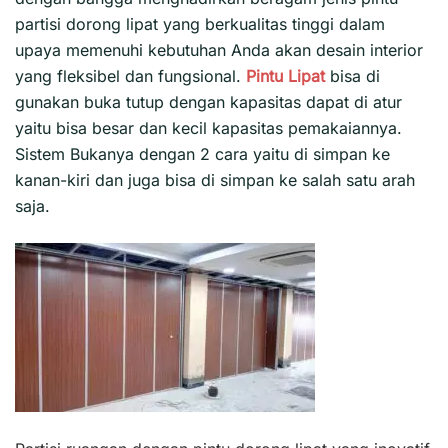
partisi dorong lipat yang berkualitas tinggi dalam
upaya memenuhi kebutuhan Anda akan desain interior
yang fleksibel dan fungsional.
Pintu Lipat
bisa di
gunakan buka tutup dengan kapasitas dapat di atur
yaitu bisa besar dan kecil kapasitas pemakaiannya.
Sistem Bukanya dengan 2 cara yaitu di simpan ke
kanan-kiri dan juga bisa di simpan ke salah satu arah
saja.