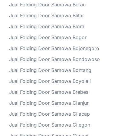
Jual Folding Door Samowa Berau
Jual Folding Door Samowa Blitar
Jual Folding Door Samowa Blora
Jual Folding Door Samowa Bogor
Jual Folding Door Samowa Bojonegoro
Jual Folding Door Samowa Bondowoso
Jual Folding Door Samowa Bontang
Jual Folding Door Samowa Boyolali
Jual Folding Door Samowa Brebes
Jual Folding Door Samowa Cianjur
Jual Folding Door Samowa Cilacap
Jual Folding Door Samowa Cilegon
Jual Folding Door Samowa Cimahi