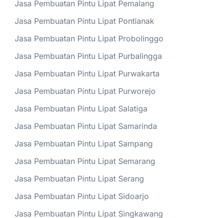
Jasa Pembuatan Pintu Lipat Pemalang
Jasa Pembuatan Pintu Lipat Pontianak
Jasa Pembuatan Pintu Lipat Probolinggo
Jasa Pembuatan Pintu Lipat Purbalingga
Jasa Pembuatan Pintu Lipat Purwakarta
Jasa Pembuatan Pintu Lipat Purworejo
Jasa Pembuatan Pintu Lipat Salatiga
Jasa Pembuatan Pintu Lipat Samarinda
Jasa Pembuatan Pintu Lipat Sampang
Jasa Pembuatan Pintu Lipat Semarang
Jasa Pembuatan Pintu Lipat Serang
Jasa Pembuatan Pintu Lipat Sidoarjo
Jasa Pembuatan Pintu Lipat Singkawang