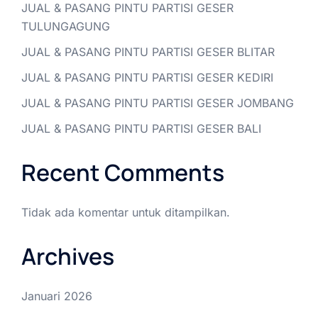
JUAL & PASANG PINTU PARTISI GESER
TULUNGAGUNG
JUAL & PASANG PINTU PARTISI GESER BLITAR
JUAL & PASANG PINTU PARTISI GESER KEDIRI
JUAL & PASANG PINTU PARTISI GESER JOMBANG
JUAL & PASANG PINTU PARTISI GESER BALI
Recent Comments
Tidak ada komentar untuk ditampilkan.
Archives
Januari 2026