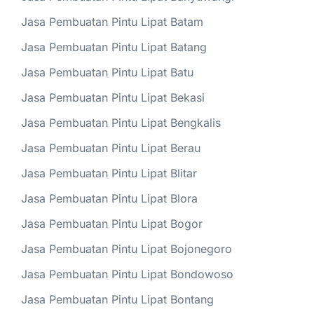
Jasa Pembuatan Pintu Lipat Batam
Jasa Pembuatan Pintu Lipat Batang
Jasa Pembuatan Pintu Lipat Batu
Jasa Pembuatan Pintu Lipat Bekasi
Jasa Pembuatan Pintu Lipat Bengkalis
Jasa Pembuatan Pintu Lipat Berau
Jasa Pembuatan Pintu Lipat Blitar
Jasa Pembuatan Pintu Lipat Blora
Jasa Pembuatan Pintu Lipat Bogor
Jasa Pembuatan Pintu Lipat Bojonegoro
Jasa Pembuatan Pintu Lipat Bondowoso
Jasa Pembuatan Pintu Lipat Bontang