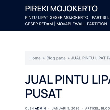
Langsung
PIREKI MOJOKERTO
ke
isi
PINTU LIPAT GESER MOJOKERTO : PARTISI L
GESER REDAM | MOVABLEWALL PARTITION
Home
»
Blog page
»
JUAL PINTU LIPAT 
JUAL PINTU LI
PUSAT
OLEH
ADMIN
JANUARI 5, 2026
ARTIKEL
,
BLOG