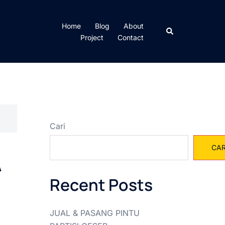
Home
Blog
About
Cari
Project
Contact
Cari
CAR
A
Recent Posts
JUAL & PASANG PINTU