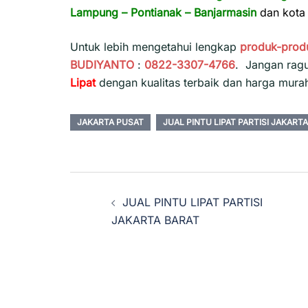
Lampung
–
Pontianak
–
Banjarmasin
dan kota 
Untuk lebih mengetahui lengkap
produk-prod
BUDIYANTO
:
0822-3307-4766
. Jangan rag
Lipat
dengan kualitas terbaik dan harga mura
JAKARTA PUSAT
JUAL PINTU LIPAT PARTISI JAKART
Navigasi
JUAL PINTU LIPAT PARTISI
Tulisan
JAKARTA BARAT