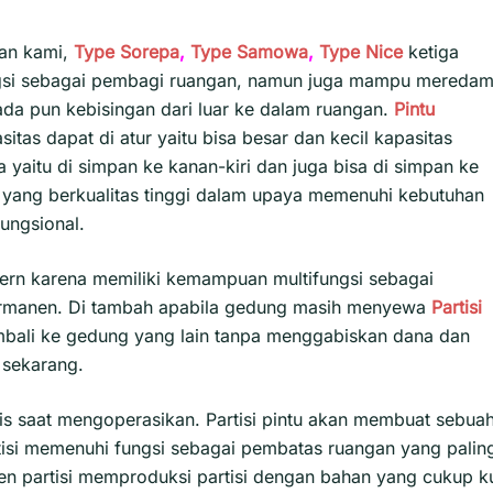
lan kami,
Type Sorepa
,
Type Samowa
,
Type Nice
ketiga
ungsi sebagai pembagi ruangan, namun juga mampu mereda
 ada pun kebisingan dari luar ke dalam ruangan.
Pintu
itas dapat di atur yaitu bisa besar dan kecil kapasitas
yaitu di simpan ke kanan-kiri dan juga bisa di simpan ke
pat yang berkualitas tinggi dalam upaya memenuhi kebutuhan
fungsional.
ern karena memiliki kemampuan multifungsi sebagai
ermanen. Di tambah apabila gedung masih menyewa
Partisi
mbali ke gedung yang lain tanpa menggabiskan dana dan
 sekarang.
is saat mengoperasikan. Partisi pintu akan membuat sebua
artisi memenuhi fungsi sebagai pembatas ruangan yang palin
sen partisi memproduksi partisi dengan bahan yang cukup k