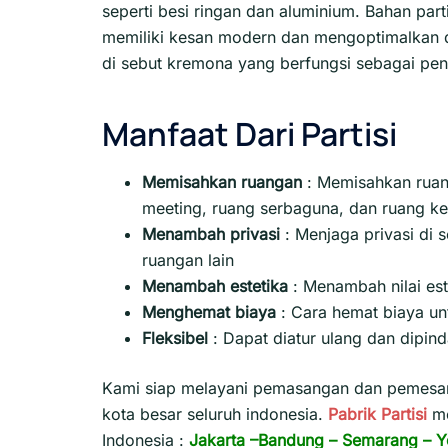
seperti besi ringan dan aluminium. Bahan par
memiliki kesan modern dan mengoptimalkan d
di sebut kremona yang berfungsi sebagai pen
Manfaat Dari Partisi
Memisahkan ruangan
: Memisahkan ruang
meeting, ruang serbaguna, dan ruang ke
Menambah privasi
:
Menjaga privasi di 
ruangan lain
Menambah estetika
:
Menambah nilai est
Menghemat biaya
:
Cara hemat biaya un
Fleksibel
:
Dapat diatur ulang dan dipin
Kami siap melayani pemasangan dan pemesana
kota besar seluruh indonesia.
Pabrik Partisi
m
Indonesia :
Jakarta
–
Bandung
–
Semarang
–
Y