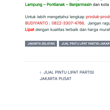
Lampung
–
Pontianak
–
Banjarmasin
dan kota 
Untuk lebih mengetahui lengkap
produk-prod
BUDIYANTO
:
0822-3307-4766
. Jangan rag
Lipat
dengan kualitas terbaik dan harga mura
JAKARTA SELATAN
JUAL PINTU LIPAT PARTISI JAKA
Navigasi
JUAL PINTU LIPAT PARTISI
Tulisan
JAKARTA PUSAT