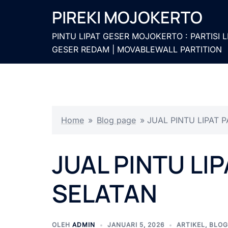
Langsung
PIREKI MOJOKERTO
ke
isi
PINTU LIPAT GESER MOJOKERTO : PARTISI L
GESER REDAM | MOVABLEWALL PARTITION
Home
»
Blog page
»
JUAL PINTU LIPAT 
JUAL PINTU LI
SELATAN
OLEH
ADMIN
JANUARI 5, 2026
ARTIKEL
,
BLOG