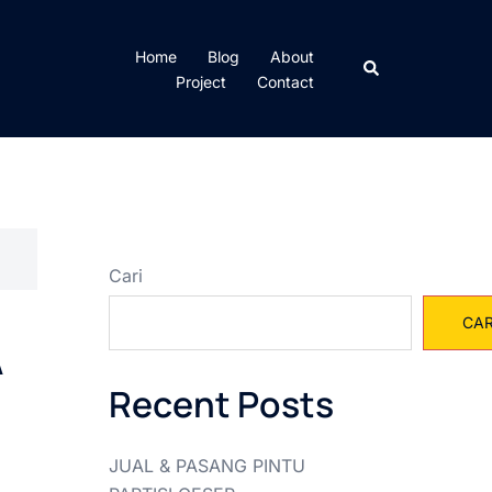
Home
Blog
About
Cari
Project
Contact
Cari
CAR
A
Recent Posts
JUAL & PASANG PINTU