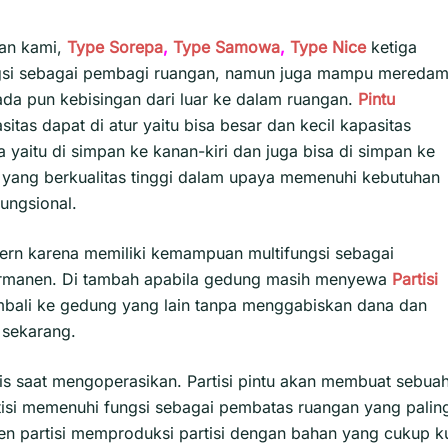
lan kami,
Type Sorepa
,
Type Samowa
,
Type Nice
ketiga
ungsi sebagai pembagi ruangan, namun juga mampu mereda
 ada pun kebisingan dari luar ke dalam ruangan.
Pintu
itas dapat di atur yaitu bisa besar dan kecil kapasitas
yaitu di simpan ke kanan-kiri dan juga bisa di simpan ke
pat yang berkualitas tinggi dalam upaya memenuhi kebutuhan
fungsional.
ern karena memiliki kemampuan multifungsi sebagai
ermanen. Di tambah apabila gedung masih menyewa
Partisi
mbali ke gedung yang lain tanpa menggabiskan dana dan
 sekarang.
is saat mengoperasikan. Partisi pintu akan membuat sebua
artisi memenuhi fungsi sebagai pembatas ruangan yang palin
sen partisi memproduksi partisi dengan bahan yang cukup k