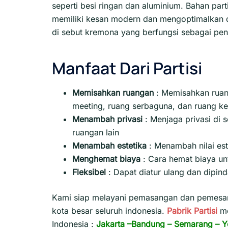
seperti besi ringan dan aluminium. Bahan par
memiliki kesan modern dan mengoptimalkan d
di sebut kremona yang berfungsi sebagai pen
Manfaat Dari Partisi
Memisahkan ruangan
: Memisahkan ruang
meeting, ruang serbaguna, dan ruang ke
Menambah privasi
:
Menjaga privasi di 
ruangan lain
Menambah estetika
:
Menambah nilai est
Menghemat biaya
:
Cara hemat biaya un
Fleksibel
:
Dapat diatur ulang dan dipin
Kami siap melayani pemasangan dan pemesana
kota besar seluruh indonesia.
Pabrik Partisi
m
Indonesia :
Jakarta
–
Bandung
–
Semarang
–
Y