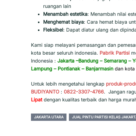
ruangan lain
Menambah estetika
:
Menambah nilai est
Menghemat biaya
:
Cara hemat biaya un
Fleksibel
:
Dapat diatur ulang dan dipind
Kami siap melayani pemasangan dan pemesana
kota besar seluruh indonesia.
Pabrik Partisi
m
Indonesia :
Jakarta
–
Bandung
–
Semarang
–
Y
Lampung
–
Pontianak
–
Banjarmasin
dan kota 
Untuk lebih mengetahui lengkap
produk-prod
BUDIYANTO
:
0822-3307-4766
. Jangan rag
Lipat
dengan kualitas terbaik dan harga mura
JAKARTA UTARA
JUAL PINTU PARTISI KELAS JAKAR