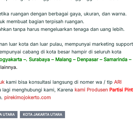
etika ruangan dengan berbagai gaya, ukuran, dan warna.
tuk membuat bagian terpisah ruangan.
ahkan tanpa harus mengeluarkan tenaga dan uang lebih.
n luar kota dan luar pulau, mempunyai marketing support
empunyai cabang di kota besar hampir di seluruh kota
ogyakarta
–.
Surabaya
–
Malang
–
Denpasar
–
Samarinda
–
lainnya.
uk
kami bisa konsultasi langsung di nomer wa / tlp
ARI
u lagi menghubungi kami, Karena
kami
Produsen
Partisi Pin
h.
pirekimojokerto.com
TA UTARA
KOTA JAKARTA UTARA