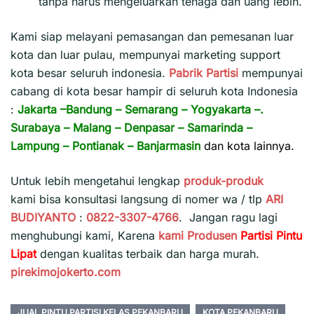
tanpa harus mengeluarkan tenaga dan uang lebih.
Kami siap melayani pemasangan dan pemesanan luar
kota dan luar pulau, mempunyai marketing support
kota besar seluruh indonesia.
Pabrik Partisi
mempunyai
cabang di kota besar hampir di seluruh kota Indonesia
:
Jakarta
–
Bandung
–
Semarang
–
Yogyakarta
–.
Surabaya
–
Malang
–
Denpasar
–
Samarinda
–
Lampung
–
Pontianak
–
Banjarmasin
dan kota lainnya.
Untuk lebih mengetahui lengkap
produk-produk
kami bisa konsultasi langsung di nomer wa / tlp
ARI
BUDIYANTO
:
0822-3307-4766
. Jangan ragu lagi
menghubungi kami, Karena
kami
Produsen
Partisi Pintu
Lipat
dengan kualitas terbaik dan harga murah.
pirekimojokerto.com
JUAL PINTU PARTISI KELAS PEKANBARU
KOTA PEKANBARU