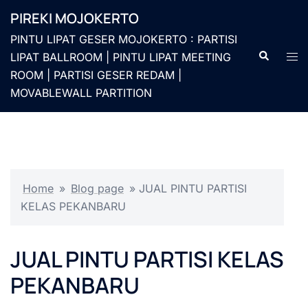
Langsung
PIREKI MOJOKERTO
ke
PINTU LIPAT GESER MOJOKERTO : PARTISI
isi
Cari
Men
LIPAT BALLROOM | PINTU LIPAT MEETING
togg
ROOM | PARTISI GESER REDAM |
MOVABLEWALL PARTITION
Home
»
Blog page
»
JUAL PINTU PARTISI
KELAS PEKANBARU
JUAL PINTU PARTISI KELAS
PEKANBARU